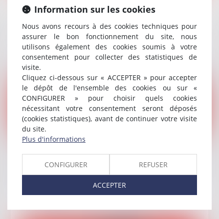
Publié le :
30/07/2026
Information sur les cookies
Expert judiciaire : un refus de réinscription
Nous avons recours à des cookies techniques pour
doit être contradictoire
assurer le bon fonctionnement du site, nous
utilisons également des cookies soumis à votre
Lire la suite
consentement pour collecter des statistiques de
visite.
Cliquez ci-dessous sur « ACCEPTER » pour accepter
le dépôt de l'ensemble des cookies ou sur «
CONFIGURER » pour choisir quels cookies
nécessitant votre consentement seront déposés
(cookies statistiques), avant de continuer votre visite
du site.
Plus d'informations
Publié le :
23/07/2026
Ordonnance sur requête : la modification ne
CONFIGURER
REFUSER
prive pas la mesure de son fondement
ACCEPTER
Lire la suite