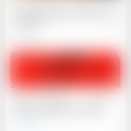
Un pourvoi dirigé à l’encontre de la «
collectivité des héritiers » doit être déclaré
irrecevable !
Lire la suite
Publié le :
11/06/2026
Mesure d’instruction in futurum :
l’indemnisation préalable n’est pas exigée
Lire la suite