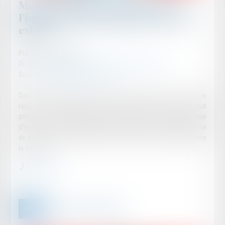
Mesure d’instruction in futurum :
l’indemnisation préalable n’est pas
exigée
Publié le :
11/06/2026
Droit des obligations et des suretés
/
Procédure civile
Source :
www.lemag-juridique.com
Dans un arrêt rendu le 18 mai dernier, la Cour de cassation
rappelle que le demandeur à une mesure d’instruction avant tout
procès n’a pas à établir le bien-fondé de l’action qu’il envisage
d’engager. Il lui suffit de démontrer l’existence d’un motif légitime
de conserver ou d’établir la preuve de faits dont pourrait dépendre
la solution...
Lire la suite