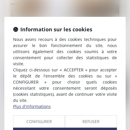
Publié le :
13/02/2024
Information sur les cookies
La convention d’occupation précaire n’est pas
Nous avons recours à des cookies techniques pour
un bail
assurer le bon fonctionnement du site, nous
utilisons également des cookies soumis à votre
Lire la suite
consentement pour collecter des statistiques de
visite.
Cliquez ci-dessous sur « ACCEPTER » pour accepter
le dépôt de l'ensemble des cookies ou sur «
CONFIGURER » pour choisir quels cookies
nécessitant votre consentement seront déposés
(cookies statistiques), avant de continuer votre visite
du site.
Plus d'informations
Publié le :
06/02/2024
Annulation du contrat de vente et restitutions
CONFIGURER
REFUSER
de plein droit de la chose et de son prix