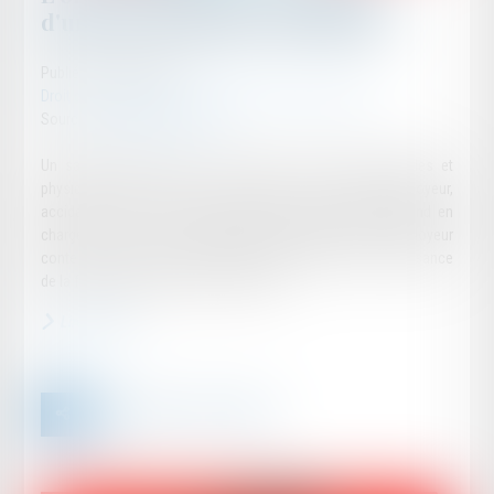
d'une preuve illicite ou déloyale
Publié le :
17/06/2024
Droit des obligations et des suretés
/
Procédure civile
Source :
www.actu-juridique.fr
Un salarié déclare avoir été victime de violences verbales et
physiques commises par le gérant de la société employeur,
accident que la caisse primaire d’assurance maladie prend en
charge au titre de la législation professionnelle. L’employeur
conteste cette décision et le salarié demande la reconnaissance
de la faute inexcusable de l’employeur...
Lire la suite