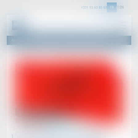
FR
EN
+331 53 63 83 50
Accueil
L'office du juge et la production d'une preuve illicite ou déloyale
L'office du juge et la production