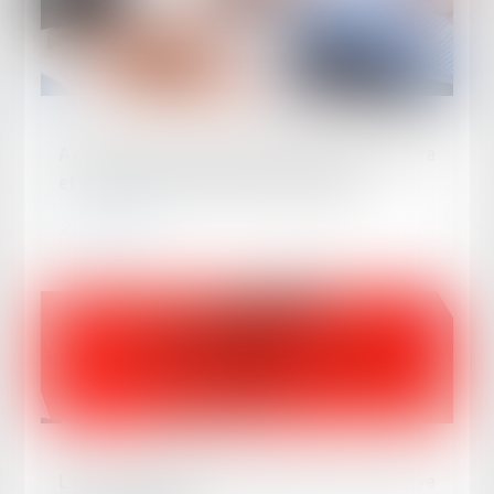
Publié le :
18/06/2024
Avenant sous-seing privé d’un titre exécutoire
et constatation d’une créance liquide
Lire la suite
Publié le :
17/06/2024
L'office du juge et la production d'une preuve