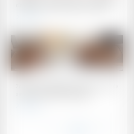
d’écritures : rappel des règles procédurales
Lire la suite
Publié le :
26/03/2025
Zoom sur les conditions de recours en cas de
sinistre et de refus de couverture
Lire la suite
...
...
<<
<
14
15
16
17
18
19
20