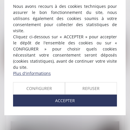
Nous avons recours à des cookies techniques pour
d'association en cassation : non-rétroactivité
assurer le bon fonctionnement du site, nous
Lire la suite
utilisons également des cookies soumis à votre
consentement pour collecter des statistiques de
visite.
Cliquez ci-dessous sur « ACCEPTER » pour accepter
le dépôt de l'ensemble des cookies ou sur «
CONFIGURER » pour choisir quels cookies
nécessitant votre consentement seront déposés
(cookies statistiques), avant de continuer votre visite
du site.
Plus d'informations
Publié le :
02/04/2025
Les sanctions pécuniaires prononcées par une
CONFIGURER
REFUSER
autorité administrative ne sont pas assurables
ACCEPTER
Lire la suite