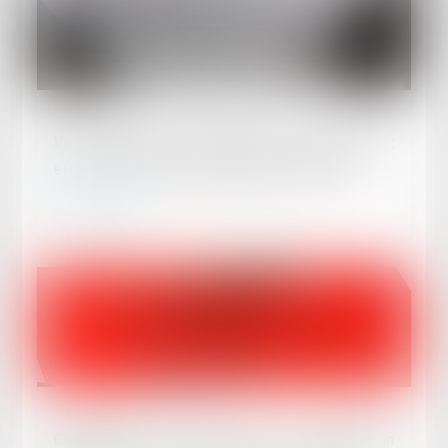
Publié le :
01/04/2025
Vice caché et reconnaissance du vendeur :
effet interruptif de prescription confirmé
Lire la suite
Publié le :
27/03/2025
Compétence du juge pour la vérification