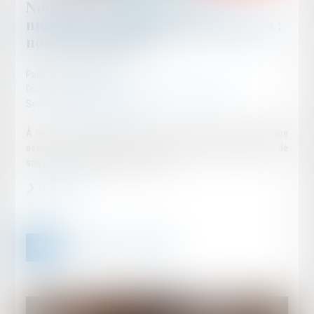
Nouvelles conditions pour le
mémoire d'association en cassation :
non-rétroactivité
Publié le :
03/04/2025
Droit des obligations et des suretés
/
Procédure civile
Source :
www.actu-juridique.fr
À la suite d’un incendie qui a détruit un immeuble, la propriétaire
assigne les assureurs devant un TGI afin d’obtenir réparation de
son préjudice résultant de ce sinistre...
Lire la suite