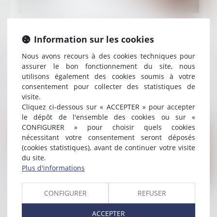
Publié le :
22/07/2026
Information sur les cookies
Cautionnement disproportionné : les
cautionnements antérieurs arrivés à terme
Nous avons recours à des cookies techniques pour
doivent encore être pris en compte s’ils ne
assurer le bon fonctionnement du site, nous
utilisons également des cookies soumis à votre
sont pas éteints
consentement pour collecter des statistiques de
Lire la suite
visite.
Cliquez ci-dessous sur « ACCEPTER » pour accepter
le dépôt de l'ensemble des cookies ou sur «
CONFIGURER » pour choisir quels cookies
nécessitant votre consentement seront déposés
(cookies statistiques), avant de continuer votre visite
du site.
Plus d'informations
CONFIGURER
REFUSER
Publié le :
21/07/2026
Compensation de créances : prescription et
ACCEPTER