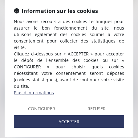
Information sur les cookies
Publié le :
30/05/2023
Réparation et conservation du véhicule : le
Nous avons recours à des cookies techniques pour
assurer le bon fonctionnement du site, nous
contrat de dépôt est l’accessoire du contrat
utilisons également des cookies soumis à votre
principal d’entreprise
consentement pour collecter des statistiques de
visite.
Lire la suite
Cliquez ci-dessous sur « ACCEPTER » pour accepter
le dépôt de l'ensemble des cookies ou sur «
CONFIGURER » pour choisir quels cookies
nécessitant votre consentement seront déposés
(cookies statistiques), avant de continuer votre visite
du site.
Plus d'informations
CONFIGURER
REFUSER
Publié le :
30/05/2023
L’ACPR met en garde le grand public contre les
ACCEPTER
escroqueries à l’assurance