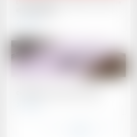
L'office du juge et la production d'une preuve
illicite ou déloyale
Lire la suite
Publié le :
14/06/2024
Cautionnement et défaut d’information
Lire la suite
...
...
<<
<
30
31
32
33
34
35
36