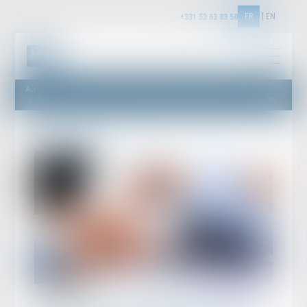
FR
EN
+331 53 63 83 50
Accueil
Avenant sous-seing privé d’un titre exécutoire et constatation d’une créance liquide