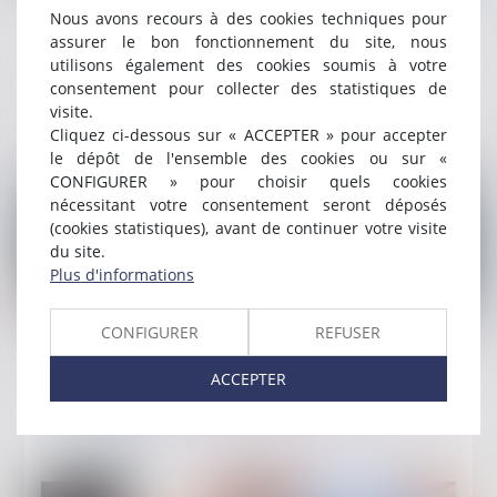
Publié le :
21/06/2024
Nous avons recours à des cookies techniques pour
assurer le bon fonctionnement du site, nous
Qu'est-ce que le cautionnement ? Définition &
utilisons également des cookies soumis à votre
avantages
consentement pour collecter des statistiques de
visite.
Lire la suite
Cliquez ci-dessous sur « ACCEPTER » pour accepter
le dépôt de l'ensemble des cookies ou sur «
CONFIGURER » pour choisir quels cookies
nécessitant votre consentement seront déposés
(cookies statistiques), avant de continuer votre visite
du site.
Plus d'informations
CONFIGURER
REFUSER
Publié le :
18/06/2024
Provisions et régime financier du FGAO
ACCEPTER
Lire la suite