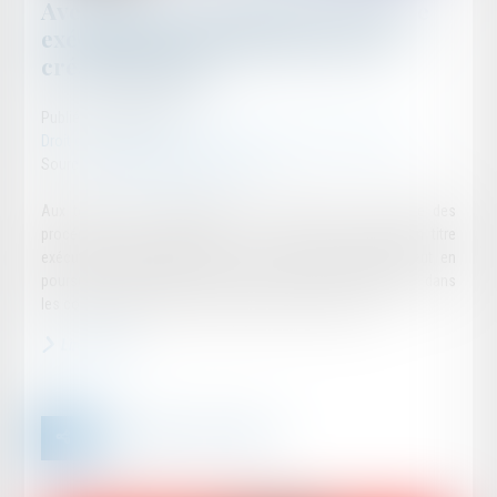
Avenant sous-seing privé d’un titre
exécutoire et constatation d’une
créance liquide
Publié le :
18/06/2024
Droit des obligations et des suretés
/
Mesures d'exécution
Source :
www.lemag-juridique.com
Aux termes des dispositions de l’article L.111-2 du Code des
procédures civiles d’exécution : « Le créancier muni d'un titre
exécutoire constatant une créance liquide et exigible peut en
poursuivre l'exécution forcée sur les biens de son débiteur dans
les conditions propres à chaque mesure d'exécution »...
Lire la suite