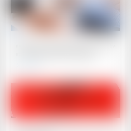
Publié le :
18/06/2024
Avenant sous-seing privé d’un titre exécutoire
et constatation d’une créance liquide
Lire la suite
Publié le :
17/06/2024