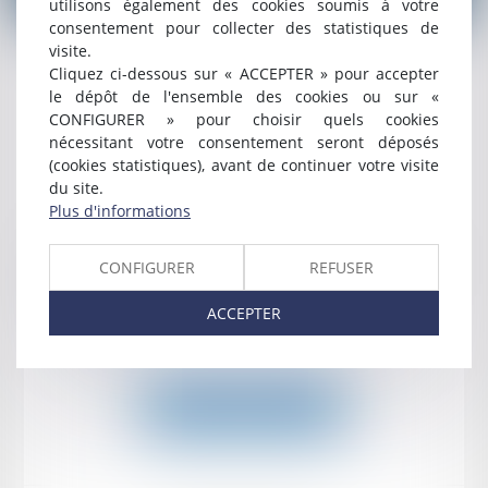
utilisons également des cookies soumis à votre
consentement pour collecter des statistiques de
visite.
Cliquez ci-dessous sur « ACCEPTER » pour accepter
le dépôt de l'ensemble des cookies ou sur «
CONFIGURER » pour choisir quels cookies
nécessitant votre consentement seront déposés
(cookies statistiques), avant de continuer votre visite
du site.
Plus d'informations
Publié le :
05/07/2023
Actualités législatives et réglementaires en
CONFIGURER
REFUSER
droit des assurances
ACCEPTER
Lire la suite
Voir toutes les actus