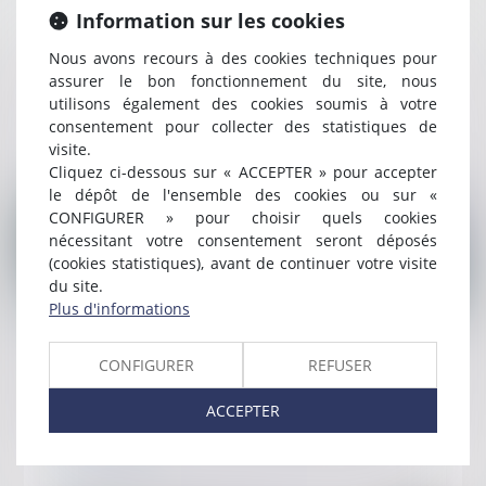
Information sur les cookies
Publié le :
10/06/2025
Nous avons recours à des cookies techniques pour
Point sur la nullité : distinction avec les
assurer le bon fonctionnement du site, nous
sanctions voisines
utilisons également des cookies soumis à votre
consentement pour collecter des statistiques de
Lire la suite
visite.
Cliquez ci-dessous sur « ACCEPTER » pour accepter
le dépôt de l'ensemble des cookies ou sur «
CONFIGURER » pour choisir quels cookies
nécessitant votre consentement seront déposés
(cookies statistiques), avant de continuer votre visite
du site.
Plus d'informations
Publié le :
03/06/2025
CONFIGURER
REFUSER
Obligation d’information précontractuelle et
ACCEPTER
cession de parts : attention à l’huile de friture !
Lire la suite