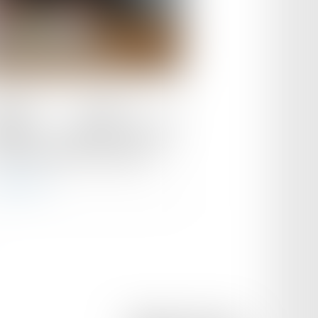
le :
04/06/2024
surance. Vacances à
étranger : êtes-vous assuré
c un véhicule de location ?
ire la suite