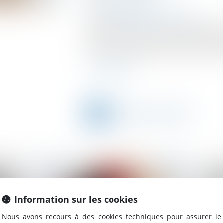
Droit des assurances
Source :
www.lemag-juridique.com
L’article 1346-1 du Code civil dispose q
s’opère à l’initiative du créancier lorsque
personne, la subroge dans ses droits contre l
Lire la suite
Information sur les cookies
Nous avons recours à des cookies techniques pour assurer le