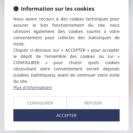
Information sur les cookies
Publié le :
14/05/2024
Nous avons recours à des cookies techniques pour
Démarchage téléphonique : la DGCCRF signale
assurer le bon fonctionnement du site, nous
utilisons également des cookies soumis à votre
des abus
consentement pour collecter des statistiques de
Lire la suite
visite.
Cliquez ci-dessous sur « ACCEPTER » pour accepter
le dépôt de l'ensemble des cookies ou sur «
CONFIGURER » pour choisir quels cookies
nécessitant votre consentement seront déposés
(cookies statistiques), avant de continuer votre visite
du site.
Plus d'informations
CONFIGURER
REFUSER
Publié le :
30/04/2024
Entreprises : même pour les excès de moins
ACCEPTER
de 5 km/h désigner le conducteur est
obligatoire !