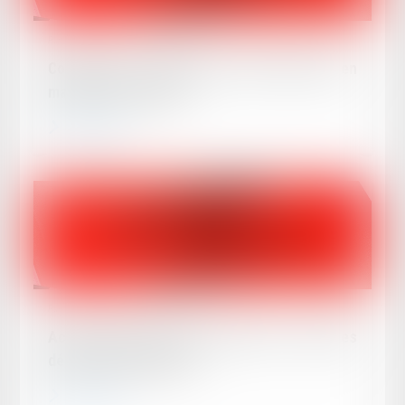
Publié le :
09/04/2024
Comment se caractérise la faute dolosive en
matière d’assurance ?
Lire la suite
Publié le :
26/03/2024
Action récursoire entre assureurs : quid des
délais de prescription ?
Lire la suite