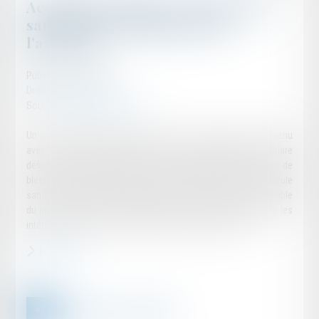
Accident de véhicule : assiette de la
sanction du manquement de
l'assureur
Publié le :
21/05/2024
Droit des assurances
Source :
www.actu-juridique.fr
Un motocycliste ayant été blessé à la suite d’un choc survenu
avec un véhicule automobile, un tribunal correctionnel déclare
définitivement la conductrice du véhicule coupable des chefs de
blessures involontaires et changement de direction d’un véhicule
sans avertissement préalable, et la dit entièrement responsable
du préjudice subi par le motocycliste, puis se prononçant sur les
intérêts civils, fixe le montant total du préjudice corporel...
Lire la suite