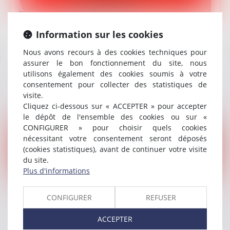
Publié le :
28/08/2025
Information sur les cookies
Radiation du rôle : le conseiller de la mise en
Nous avons recours à des cookies techniques pour
état ne saurait imposer un nombre limite de
assurer le bon fonctionnement du site, nous
pages !
utilisons également des cookies soumis à votre
consentement pour collecter des statistiques de
Lire la suite
visite.
Cliquez ci-dessous sur « ACCEPTER » pour accepter
le dépôt de l'ensemble des cookies ou sur «
CONFIGURER » pour choisir quels cookies
nécessitant votre consentement seront déposés
(cookies statistiques), avant de continuer votre visite
du site.
Plus d'informations
Publié le :
21/08/2025
CONFIGURER
REFUSER
Le dessaisissement du débiteur en procédure
ACCEPTER
collective constitue un défaut de qualité